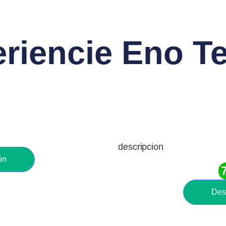
riencie Eno T
descripcion
ón
Des