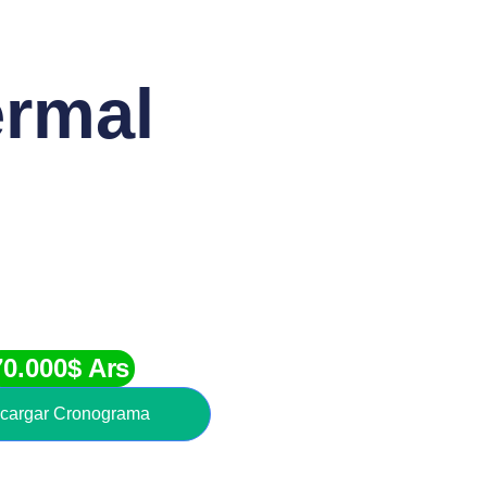
ermal
70.000$ Ars
cargar Cronograma